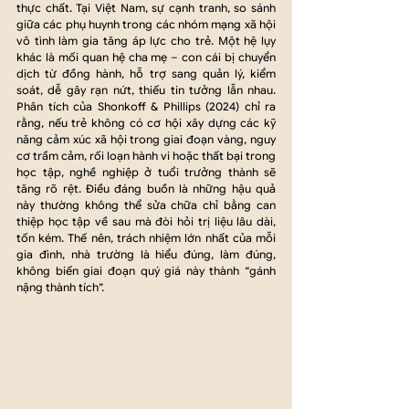
thực chất. Tại Việt Nam, sự cạnh tranh, so sánh 
giữa các phụ huynh trong các nhóm mạng xã hội 
vô tình làm gia tăng áp lực cho trẻ. Một hệ lụy 
khác là mối quan hệ cha mẹ – con cái bị chuyển 
dịch từ đồng hành, hỗ trợ sang quản lý, kiểm 
soát, dễ gây rạn nứt, thiếu tin tưởng lẫn nhau. 
Phân tích của Shonkoff & Phillips (2024) chỉ ra 
rằng, nếu trẻ không có cơ hội xây dựng các kỹ 
năng cảm xúc xã hội trong giai đoạn vàng, nguy 
cơ trầm cảm, rối loạn hành vi hoặc thất bại trong 
học tập, nghề nghiệp ở tuổi trưởng thành sẽ 
tăng rõ rệt. Điều đáng buồn là những hậu quả 
này thường không thể sửa chữa chỉ bằng can 
thiệp học tập về sau mà đòi hỏi trị liệu lâu dài, 
tốn kém. Thế nên, trách nhiệm lớn nhất của mỗi 
gia đình, nhà trường là hiểu đúng, làm đúng, 
không biến giai đoạn quý giá này thành “gánh 
nặng thành tích”.