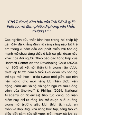
''Chú Tuấn ơi, Kho báu của Trái Đất là gì?'': 
Feliz tò mò đem phiếu đi phỏng vấn khắp 
trường HEI
Các nghiên cứu thần kinh học trong hai thập kỷ 
gần đây đã khẳng định rõ ràng rằng não bộ trẻ 
em trong 6 năm đầu đời phát triển với tốc độ 
mạnh mẽ chưa từng thấy ở bất cứ giai đoạn nào 
khác của đời người. Theo báo cáo tổng hợp của 
Harvard Center on the Developing Child (2023), 
hơn 90% số kết nối thần kinh trong não được 
thiết lập trước năm 6 tuổi. Giai đoạn này não bộ 
trẻ tạo mới hơn 1 triệu synap mỗi giây, tạo nên 
nền móng cho mọi năng lực nhận thức, vận 
động, cảm xúc, xã hội và ngôn ngữ về sau. Công 
trình của Shonkoff & Phillips (2024, National 
Academy of Sciences) tiếp tục củng cố luận 
điểm này, chỉ ra rằng khi trẻ được nuôi dưỡng 
trong môi trường giàu kích thích tích cực, an 
toàn và đáp ứng, khả năng học tập, sáng tạo và 
điều tiết cảm xúc sẽ vượt trội, ngay cả khi so 