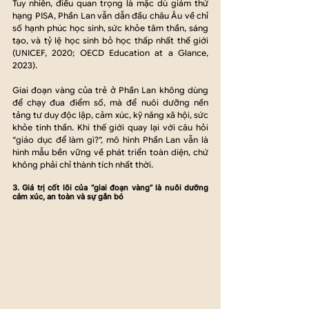
Tuy nhiên, điều quan trọng là mặc dù giảm thứ 
hạng PISA, Phần Lan vẫn dẫn đầu châu Âu về chỉ 
số hạnh phúc học sinh, sức khỏe tâm thần, sáng 
tạo, và tỷ lệ học sinh bỏ học thấp nhất thế giới 
(UNICEF, 2020; OECD Education at a Glance, 
2023).
Giai đoạn vàng của trẻ ở Phần Lan không dùng 
để chạy đua điểm số, mà để nuôi dưỡng nền 
tảng tư duy độc lập, cảm xúc, kỹ năng xã hội, sức 
khỏe tinh thần. Khi thế giới quay lại với câu hỏi 
“giáo dục để làm gì?”, mô hình Phần Lan vẫn là 
hình mẫu bền vững về phát triển toàn diện, chứ 
không phải chỉ thành tích nhất thời.
3. Giá trị cốt lõi của “giai đoạn vàng” là nuôi dưỡng 
cảm xúc, an toàn và sự gắn bó