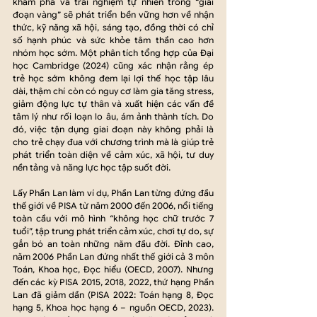
khám phá và trải nghiệm tự nhiên trong “giai 
đoạn vàng” sẽ phát triển bền vững hơn về nhận 
thức, kỹ năng xã hội, sáng tạo, đồng thời có chỉ 
số hạnh phúc và sức khỏe tâm thần cao hơn 
nhóm học sớm. Một phân tích tổng hợp của Đại 
học Cambridge (2024) cũng xác nhận rằng ép 
trẻ học sớm không đem lại lợi thế học tập lâu 
dài, thậm chí còn có nguy cơ làm gia tăng stress, 
giảm động lực tự thân và xuất hiện các vấn đề 
tâm lý như rối loạn lo âu, ám ảnh thành tích. Do 
đó, việc tận dụng giai đoạn này không phải là 
cho trẻ chạy đua với chương trình mà là giúp trẻ 
phát triển toàn diện về cảm xúc, xã hội, tư duy 
nền tảng và năng lực học tập suốt đời.
Lấy Phần Lan làm ví dụ, Phần Lan từng đứng đầu 
thế giới về PISA từ năm 2000 đến 2006, nổi tiếng 
toàn cầu với mô hình “không học chữ trước 7 
tuổi”, tập trung phát triển cảm xúc, chơi tự do, sự 
gắn bó an toàn những năm đầu đời. Đỉnh cao, 
năm 2006 Phần Lan đứng nhất thế giới cả 3 môn 
Toán, Khoa học, Đọc hiểu (OECD, 2007). Nhưng 
đến các kỳ PISA 2015, 2018, 2022, thứ hạng Phần 
Lan đã giảm dần (PISA 2022: Toán hạng 8, Đọc 
hạng 5, Khoa học hạng 6 – nguồn OECD, 2023). 