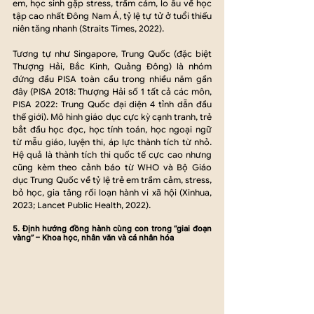
em, học sinh gặp stress, trầm cảm, lo âu về học 
tập cao nhất Đông Nam Á, tỷ lệ tự tử ở tuổi thiếu 
niên tăng nhanh (Straits Times, 2022).
Tương tự như Singapore, Trung Quốc (đặc biệt 
Thượng Hải, Bắc Kinh, Quảng Đông) là nhóm 
đứng đầu PISA toàn cầu trong nhiều năm gần 
đây (PISA 2018: Thượng Hải số 1 tất cả các môn, 
PISA 2022: Trung Quốc đại diện 4 tỉnh dẫn đầu 
thế giới). Mô hình giáo dục cực kỳ cạnh tranh, trẻ 
bắt đầu học đọc, học tính toán, học ngoại ngữ 
từ mẫu giáo, luyện thi, áp lực thành tích từ nhỏ. 
Hệ quả là thành tích thi quốc tế cực cao nhưng 
cũng kèm theo cảnh báo từ WHO và Bộ Giáo 
dục Trung Quốc về tỷ lệ trẻ em trầm cảm, stress, 
bỏ học, gia tăng rối loạn hành vi xã hội (Xinhua, 
2023; Lancet Public Health, 2022).
5. Định hướng đồng hành cùng con trong “giai đoạn 
vàng” – Khoa học, nhân văn và cá nhân hóa