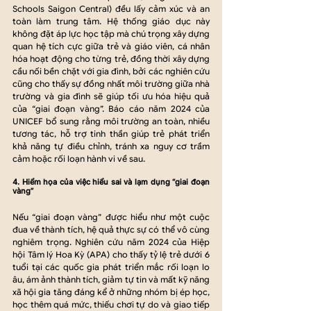
Schools Saigon Central) đều lấy cảm xúc và an 
toàn làm trung tâm. Hệ thống giáo dục này 
không đặt áp lực học tập mà chú trọng xây dựng 
quan hệ tích cực giữa trẻ và giáo viên, cá nhân 
hóa hoạt động cho từng trẻ, đồng thời xây dựng 
cầu nối bền chặt với gia đình, bởi các nghiên cứu 
cũng cho thấy sự đồng nhất môi trường giữa nhà 
trường và gia đình sẽ giúp tối ưu hóa hiệu quả 
của “giai đoạn vàng”. Báo cáo năm 2024 của 
UNICEF bổ sung rằng môi trường an toàn, nhiều 
tương tác, hỗ trợ tinh thần giúp trẻ phát triển 
khả năng tự điều chỉnh, tránh xa nguy cơ trầm 
cảm hoặc rối loạn hành vi về sau.
4. Hiểm họa của việc hiểu sai và lạm dụng “giai đoạn 
vàng”
Nếu “giai đoạn vàng” được hiểu như một cuộc 
đua về thành tích, hệ quả thực sự có thể vô cùng 
nghiêm trọng. Nghiên cứu năm 2024 của Hiệp 
hội Tâm lý Hoa Kỳ (APA) cho thấy tỷ lệ trẻ dưới 6 
tuổi tại các quốc gia phát triển mắc rối loạn lo 
âu, ám ảnh thành tích, giảm tự tin và mất kỹ năng 
xã hội gia tăng đáng kể ở những nhóm bị ép học, 
học thêm quá mức, thiếu chơi tự do và giao tiếp 