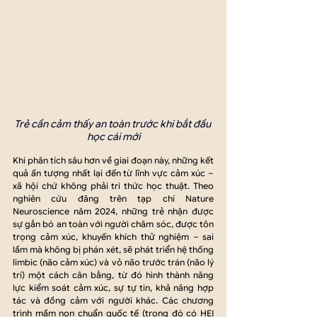
Trẻ cần cảm thấy an toàn trước khi bắt đầu 
học cái mới
Khi phân tích sâu hơn về giai đoạn này, những kết 
quả ấn tượng nhất lại đến từ lĩnh vực cảm xúc – 
xã hội chứ không phải tri thức học thuật. Theo 
nghiên cứu đăng trên tạp chí Nature 
Neuroscience năm 2024, những trẻ nhận được 
sự gắn bó an toàn với người chăm sóc, được tôn 
trọng cảm xúc, khuyến khích thử nghiệm – sai 
lầm mà không bị phán xét, sẽ phát triển hệ thống 
limbic (não cảm xúc) và vỏ não trước trán (não lý 
trí) một cách cân bằng, từ đó hình thành năng 
lực kiểm soát cảm xúc, sự tự tin, khả năng hợp 
tác và đồng cảm với người khác. Các chương 
trình mầm non chuẩn quốc tế (trong đó có HEI 