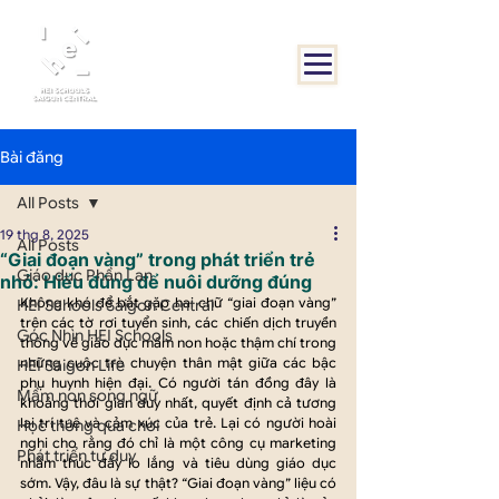
Bài đăng
All Posts
19 thg 8, 2025
All Posts
“Giai đoạn vàng” trong phát triển trẻ
Giáo dục Phần Lan
nhỏ: Hiểu đúng để nuôi dưỡng đúng
Không khó để bắt gặp hai chữ “giai đoạn vàng” 
HEI Schools Saigon Central
trên các tờ rơi tuyển sinh, các chiến dịch truyền 
Góc Nhìn HEI Schools
thông về giáo dục mầm non hoặc thậm chí trong 
những cuộc trò chuyện thân mật giữa các bậc 
HEI Saigon Life
phụ huynh hiện đại. Có người tán đồng đây là 
Mầm non song ngữ
khoảng thời gian duy nhất, quyết định cả tương 
lai trí tuệ và cảm xúc của trẻ. Lại có người hoài 
Học thông qua chơi
nghi cho rằng đó chỉ là một công cụ marketing 
Phát triển tư duy
nhằm thúc đẩy lo lắng và tiêu dùng giáo dục 
sớm. Vậy, đâu là sự thật? “Giai đoạn vàng” liệu có 