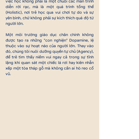
việc học không phải là một chuỗi các màn trình 
diễn rời rạc, mà là một quá trình tổng thể 
(Holistic), nơi trẻ học qua vui chơi tự do và sự 
yên bình, chứ không phải sự kích thích quá độ từ 
người lớn.
Một môi trường giáo dục chân chính không 
được tạo ra những "con nghiện" Dopamine, lệ 
thuộc vào sự hoạt náo của người lớn. Thay vào 
đó, chúng tôi nuôi dưỡng quyền tự chủ (Agency), 
để trẻ tìm thấy niềm vui ngay cả trong sự tĩnh 
lặng khi quan sát một chiếc lá rơi hay kiên nhẫn 
xếp một tòa tháp gỗ mà không cần ai hò reo cổ 
vũ.