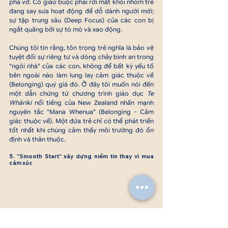
phá vỡ. Cô giáo buộc phải rời mắt khỏi nhóm trẻ 
đang say sưa hoạt động để dỗ dành người mới; 
sự tập trung sâu (Deep Focus) của các con bị 
ngắt quãng bởi sự tò mò và xao động.
Chúng tôi tin rằng, tôn trọng trẻ nghĩa là bảo vệ 
tuyệt đối sự riêng tư và dòng chảy bình an trong 
"ngôi nhà" của các con, không để bất kỳ yếu tố 
bên ngoài nào làm lung lay cảm giác thuộc về 
(Belonging) quý giá đó. Ở đây tôi muốn nói đến 
một dẫn chứng từ chương trình giáo dục 
Te 
Whāriki
 nổi tiếng của New Zealand nhấn mạnh 
nguyên tắc "Mana Whenua" (Belonging - Cảm 
giác thuộc về). Một đứa trẻ chỉ có thể phát triển 
tốt nhất khi chúng cảm thấy môi trường đó ổn 
định và thân thuộc.
5. "Smooth Start" xây dựng niềm tin thay vì mua 
cảm xúc