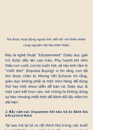
Trẻ được hoạt động ngoài trời, kết nối với thiên nhiên 
cùng nguyên vật liệu thân thiện.
Đây là nghệ thuật "Edutainment" (Giáo dục giải 
trí) được đẩy lên cao trào. Phụ huynh khi nhìn 
thấy con cười, con bị cuốn hút, sẽ nảy sinh tâm lý 
"chốt đơn" (Impulse Buying) vì tin rằng con đã 
tìm được chân ái. Nhưng HEI Schools tin rằng, 
giáo dục không phải là một món hàng để dùng 
thử hay một show diễn để bán vé. Giáo dục là 
một cam kết trọn vẹn, nơi chúng ta không dùng 
sự hào nhoáng nhất thời để đánh đổi lấy niềm tin 
dài hạn.
2. Bẫy cảm xúc Dopamine: Khi não bộ bị đánh lừa 
bởi sự kích thích
Tại sao trẻ lại tỏ ra rất thích thú trong các buổi 