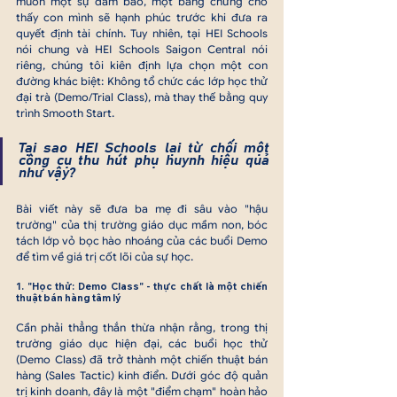
muốn một sự đảm bảo, một bằng chứng cho 
thấy con mình sẽ hạnh phúc trước khi đưa ra 
quyết định tài chính. Tuy nhiên, tại HEI Schools 
nói chung và HEI Schools Saigon Central nói 
riêng, chúng tôi kiên định lựa chọn một con 
đường khác biệt: Không tổ chức các lớp học thử 
đại trà (Demo/Trial Class), mà thay thế bằng quy 
trình Smooth Start.
Tại sao HEI Schools lại từ chối một 
công cụ thu hút phụ huynh hiệu quả 
như vậy? 
Bài viết này sẽ đưa ba mẹ đi sâu vào "hậu 
trường" của thị trường giáo dục mầm non, bóc 
tách lớp vỏ bọc hào nhoáng của các buổi Demo 
để tìm về giá trị cốt lõi của sự học.
1. "Học thử: Demo Class" - thực chất là một chiến 
thuật bán hàng tâm lý
Cần phải thẳng thắn thừa nhận rằng, trong thị 
trường giáo dục hiện đại, các buổi học thử 
(Demo Class) đã trở thành một chiến thuật bán 
hàng (Sales Tactic) kinh điển. Dưới góc độ quản 
trị kinh doanh, đây là một "điểm chạm" hoàn hảo 