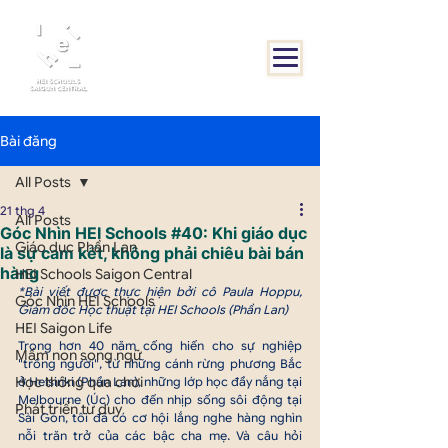
Bài đăng
All Posts
21 thg 4
All Posts
Góc Nhìn HEI Schools #40: Khi giáo dục
Giáo dục Phần Lan
là sự cam kết, không phải chiêu bài bán
hàng
HEI Schools Saigon Central
*Bài viết được thực hiện bởi cô Paula Hoppu, 
Góc Nhìn HEI Schools
Giám đốc Học thuật tại HEI Schools (Phần Lan)
HEI Saigon Life
Trong hơn 40 năm cống hiến cho sự nghiệp 
Mầm non song ngữ
"trồng người", từ những cánh rừng phương Bắc 
Học thông qua chơi
ở Helsinki (Phần Lan), những lớp học đầy nắng tại 
Melbourne (Úc) cho đến nhịp sống sôi động tại 
Phát triển tư duy
Sài Gòn, tôi đã có cơ hội lắng nghe hàng nghìn 
nỗi trăn trở của các bậc cha mẹ. Và câu hỏi 