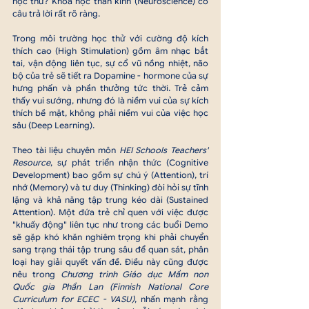
học thử? Khoa học thần kinh (Neuroscience) có 
câu trả lời rất rõ ràng.
Trong môi trường học thử với cường độ kích 
thích cao (High Stimulation) gồm âm nhạc bắt 
tai, vận động liên tục, sự cổ vũ nồng nhiệt, não 
bộ của trẻ sẽ tiết ra Dopamine - hormone của sự 
hưng phấn và phần thưởng tức thời. Trẻ cảm 
thấy vui sướng, nhưng đó là niềm vui của sự kích 
thích bề mặt, không phải niềm vui của việc học 
sâu (Deep Learning).
Theo tài liệu chuyên môn 
HEI Schools Teachers' 
Resource
, sự phát triển nhận thức (Cognitive 
Development) bao gồm sự chú ý (Attention), trí 
nhớ (Memory) và tư duy (Thinking) đòi hỏi sự tĩnh 
lặng và khả năng tập trung kéo dài (Sustained 
Attention). Một đứa trẻ chỉ quen với việc được 
"khuấy động" liên tục như trong các buổi Demo 
sẽ gặp khó khăn nghiêm trọng khi phải chuyển 
sang trạng thái tập trung sâu để quan sát, phân 
loại hay giải quyết vấn đề. Điều này cũng được 
nêu trong 
Chương trình Giáo dục Mầm non 
Quốc gia Phần Lan (Finnish National Core 
Curriculum for ECEC - VASU)
, nhấn mạnh rằng 