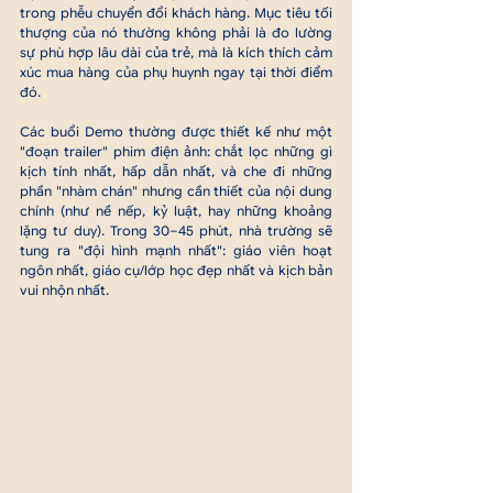
trong phễu chuyển đổi khách hàng. Mục tiêu tối 
thượng của nó thường không phải là đo lường 
sự phù hợp lâu dài của trẻ, mà là kích thích cảm 
xúc mua hàng của phụ huynh ngay tại thời điểm 
đó.
Các buổi Demo thường được thiết kế như một 
"đoạn trailer" phim điện ảnh: chắt lọc những gì 
kịch tính nhất, hấp dẫn nhất, và che đi những 
phần "nhàm chán" nhưng cần thiết của nội dung 
chính (như nề nếp, kỷ luật, hay những khoảng 
lặng tư duy). Trong 30
–45 phút, nhà trường sẽ 
tung ra "đội hình mạnh nhất": giáo viên hoạt 
ngôn nhất, giáo cụ/lớp học đẹp nhất
 và kịch bản 
vui nhộn nhất.