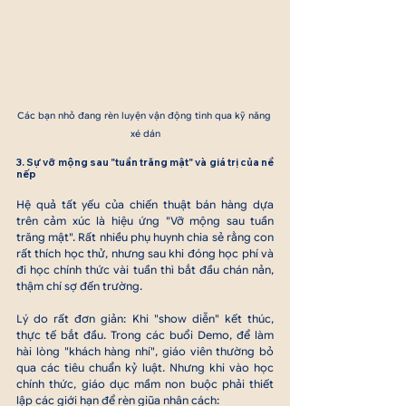
Các bạn nhỏ đang rèn luyện vận động tinh qua kỹ năng 
xé dán
3. Sự vỡ mộng sau "tuần trăng mật" và giá trị của nề 
nếp
Hệ quả tất yếu của chiến thuật bán hàng dựa 
trên cảm xúc là hiệu ứng "Vỡ mộng sau tuần 
trăng mật". Rất nhiều phụ huynh chia sẻ rằng con 
rất thích học thử, nhưng sau khi đóng học phí và 
đi học chính thức vài tuần thì bắt đầu chán nản, 
thậm chí sợ đến trường.
Lý do rất đơn giản: Khi "show diễn" kết thúc, 
thực tế bắt đầu. Trong các buổi Demo, để làm 
hài lòng "khách hàng nhí", giáo viên thường bỏ 
qua các tiêu chuẩn kỷ luật. Nhưng khi vào học 
chính thức, giáo dục mầm non buộc phải thiết 
lập các giới hạn để rèn giũa nhân cách: