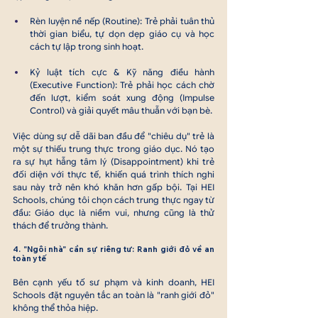
Rèn luyện nề nếp (Routine): Trẻ phải tuân thủ 
thời gian biểu, tự dọn dẹp giáo cụ và học 
cách tự lập trong sinh hoạt.
Kỷ luật tích cực & Kỹ năng điều hành 
(Executive Function): Trẻ phải học cách chờ 
đến lượt, kiểm soát xung động (Impulse 
Control) và giải quyết mâu thuẫn với bạn bè.
Việc dùng sự dễ dãi ban đầu để "chiêu dụ" trẻ là 
một sự thiếu trung thực trong giáo dục. Nó tạo 
ra sự hụt hẫng tâm lý (Disappointment) khi trẻ 
đối diện với thực tế, khiến quá trình thích nghi 
sau này trở nên khó khăn hơn gấp bội. Tại HEI 
Schools, chúng tôi chọn cách trung thực ngay từ 
đầu: Giáo dục là niềm vui, nhưng cũng là thử 
thách để trưởng thành.
4. "Ngôi nhà" cần sự riêng tư: Ranh giới đỏ về an 
toàn y tế
Bên cạnh yếu tố sư phạm và kinh doanh, HEI 
Schools đặt nguyên tắc an toàn là "ranh giới đỏ" 
không thể thỏa hiệp.