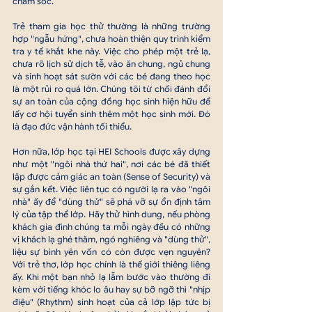
chăm sóc.
Trẻ tham gia học thử thường là những trường 
hợp "ngẫu hứng", chưa hoàn thiện quy trình kiểm 
tra y tế khắt khe này. Việc cho phép một trẻ lạ, 
chưa rõ lịch sử dịch tễ, vào ăn chung, ngủ chung 
và sinh hoạt sát sườn với các bé đang theo học 
là một rủi ro quá lớn. Chúng tôi từ chối đánh đổi 
sự an toàn của cộng đồng học sinh hiện hữu để 
lấy cơ hội tuyển sinh thêm một học sinh mới. Đó 
là đạo đức vận hành tối thiểu.
Hơn nữa, lớp học tại HEI Schools được xây dựng 
như một "ngôi nhà thứ hai", nơi các bé đã thiết 
lập được cảm giác an toàn (Sense of Security) và 
sự gắn kết. Việc liên tục có người lạ ra vào "ngôi 
nhà" ấy để "dùng thử" sẽ phá vỡ sự ổn định tâm 
lý của tập thể lớp. Hãy thử hình dung, nếu phòng 
khách gia đình chúng ta mỗi ngày đều có những 
vị khách lạ ghé thăm, ngó nghiêng và "dùng thử", 
liệu sự bình yên vốn có còn được vẹn nguyên? 
Với trẻ thơ, lớp học chính là thế giới thiêng liêng 
ấy. Khi một bạn nhỏ lạ lẫm bước vào thường đi 
kèm với tiếng khóc lo âu hay sự bỡ ngỡ thì "nhịp 
điệu" (Rhythm) sinh hoạt của cả lớp lập tức bị 