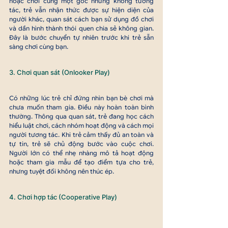
hoặc chơi cùng một góc nhưng không tương 
tác, trẻ vẫn nhận thức được sự hiện diện của 
người khác, quan sát cách bạn sử dụng đồ chơi 
và dần hình thành thói quen chia sẻ không gian. 
Đây là bước chuyển tự nhiên trước khi trẻ sẵn 
sàng chơi cùng bạn.
3. Chơi quan sát (Onlooker Play)
Có những lúc trẻ chỉ đứng nhìn bạn bè chơi mà 
chưa muốn tham gia. Điều này hoàn toàn bình 
thường. Thông qua quan sát, trẻ đang học cách 
hiểu luật chơi, cách nhóm hoạt động và cách mọi 
người tương tác. Khi trẻ cảm thấy đủ an toàn và 
tự tin, trẻ sẽ chủ động bước vào cuộc chơi. 
Người lớn có thể nhẹ nhàng mô tả hoạt động 
hoặc tham gia mẫu để tạo điểm tựa cho trẻ, 
nhưng tuyệt đối không nên thúc ép.
4. Chơi hợp tác (Cooperative Play)