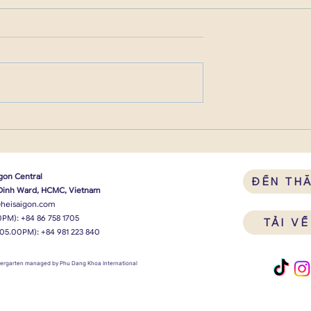
gon Central
ĐẾN TH
 Dinh Ward, HCMC, Vietnam
heisaigon.com
0PM):
+84 86 758 1705
TẢI V
 05.00PM):
+84 981 223 840
ndergarten managed by Phu Dang Khoa International