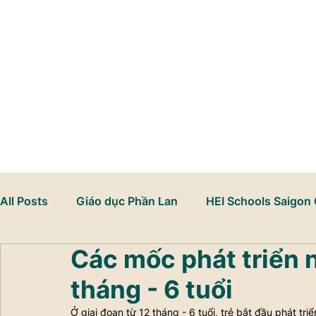
Đến Thăm HEI Schools
All Posts
Giáo dục Phần Lan
HEI Schools Saigon 
Các mốc phát triển n
Mầm non song ngữ
Học thông qua chơi
Phá
tháng - 6 tuổi
Ở giai đoạn từ 12 tháng - 6 tuổi, trẻ bắt đầu phát tr