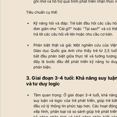
ghi nhớ và hỗ trợ quá trình phát triển nhận thức 
Tiêu chuẩn cụ thể:
Kỹ năng hỏi và đáp: Trẻ bắt đầu hỏi các câu hỏi
đơn giản như "Cái gì?" hoặc "Tại sao?" và có thể
trả lời các câu hỏi về tên hoặc nhu cầu cơ bản.
Phân biệt thật và giả: Một nghiên cứu của Viện
Giáo dục Quốc gia Anh cho thấy trẻ từ 2,5 tuổi
bắt đầu phân biệt giữa thực tế và tưởng tượng,
đây là bước đầu để phát triển kỹ năng tư duy
phản biện.
3. Giai đoạn 3-4 tuổi: Khả năng suy luận
và tư duy logic
Tầm quan trọng: Ở giai đoạn 3-4 tuổi, khả năng
suy luận và logic của trẻ phát triển, giúp trẻ bắt
đầu xử lý thông tin phức tạp hơn. Các hoạt động
xếp hình, phân loại và so sánh giúp trẻ phát triển
kỹ năng phân tích và khả năng nhận biết các