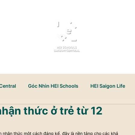
Giới Thiệu
Tuyển Sinh
Central
Góc Nhìn HEI Schools
HEI Saigon Life
hận thức ở trẻ từ 12
t triển tư duy
iển nhận thức một cách đáng kể, đây là nền tảng cho các khả 