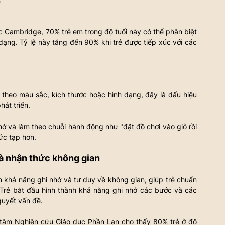
 Cambridge, 70% trẻ em trong độ tuổi này có thể phân biệt 
ạng. Tỷ lệ này tăng đến 90% khi trẻ được tiếp xúc với các 
 theo màu sắc, kích thước hoặc hình dạng, đây là dấu hiệu 
hát triển.
ớ và làm theo chuỗi hành động như "đặt đồ chơi vào giỏ rồi 
hức tạp hơn.
 và nhận thức không gian
n khả năng ghi nhớ và tư duy về không gian, giúp trẻ chuẩn 
 Trẻ bắt đầu hình thành khả năng ghi nhớ các bước và các 
 quyết vấn đề.
tâm Nghiên cứu Giáo dục Phần Lan cho thấy 80% trẻ ở độ 