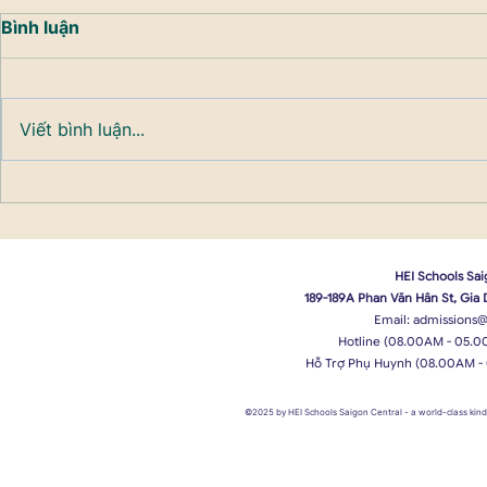
Bình luận
Viết bình luận...
HEI Schools Sai
189-189A Phan Văn Hân St, Gia
Email:
admissions@
Hotline (08.00AM - 05.0
Hỗ Trợ Phụ Huynh (08.00AM -
©2025 by HEI Schools Saigon Central
- a world-class ki