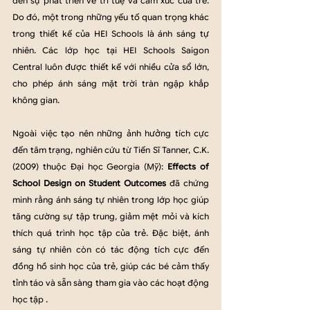
đến sự phát triển về trí tuệ và cảm xúc của trẻ. 
Do đó, một trong những yếu tố quan trọng khác 
trong thiết kế của HEI Schools là ánh sáng tự 
nhiên. Các lớp học tại HEI Schools Saigon 
Central luôn được thiết kế với nhiều cửa sổ lớn, 
cho phép ánh sáng mặt trời tràn ngập khắp 
không gian. 
Ngoài việc tạo nên những ảnh hưởng tích cực 
đến tâm trạng, nghiên cứu từ Tiến Sĩ Tanner, C.K. 
(2009) thuộc Đại học Georgia (Mỹ): 
Effects of 
School Design on Student Outcomes
 đã chứng 
minh rằng ánh sáng tự nhiên trong lớp học giúp 
tăng cường sự tập trung, giảm mệt mỏi và kích 
thích quá trình học tập của trẻ. Đặc biệt, ánh 
sáng tự nhiên còn có tác động tích cực đến 
đồng hồ sinh học của trẻ, giúp các bé cảm thấy 
tỉnh táo và sẵn sàng tham gia vào các hoạt động 
học tập .