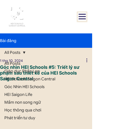
Bài đăng
All Posts
1 thg 10, 2024
All Posts
Góc nhìn HEI Schools #5: Triết lý sư
Giáo dục Phần Lan
phạm sau thiết kế của HEI Schools
Saigon Central
HEI Schools Saigon Central
Góc Nhìn HEI Schools
HEI Saigon Life
Mầm non song ngữ
Học thông qua chơi
Phát triển tư duy