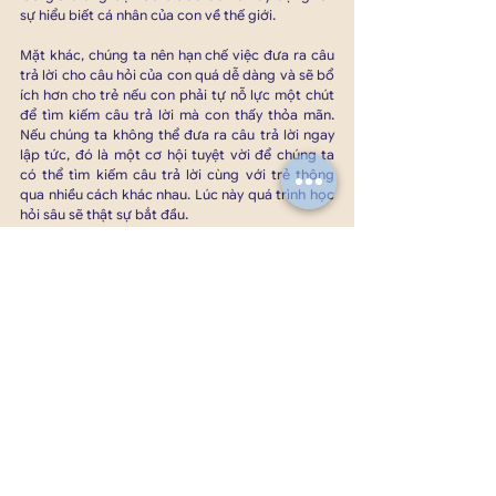
sự hiểu biết cá nhân của con về thế giới. 
Mặt khác, chúng ta nên hạn chế việc đưa ra câu 
trả lời cho câu hỏi của con quá dễ dàng và sẽ bổ 
ích hơn cho trẻ nếu con phải tự nỗ lực một chút 
để tìm kiếm câu trả lời mà con thấy thỏa mãn. 
Nếu chúng ta không thể đưa ra câu trả lời ngay 
lập tức, đó là một cơ hội tuyệt vời để chúng ta 
có thể tìm kiếm câu trả lời cùng với trẻ thông 
qua nhiều cách khác nhau. Lúc này quá trình học 
hỏi sâu sẽ thật sự bắt đầu. 
3. Tránh can thiệp quá nhiều vào các tương tác 
của trẻ
Giống như người lớn, trẻ em cũng có suy nghĩ 
riêng, xã hội riêng với những quy tắc và thông lệ 
riêng. Mặc dù đôi lúc người lớn chúng ta cũng 
cần phải can thiệp trong một số tình huống, tuy 
nhiên hãy hạn chế tham gia vào các cuộc thảo 
luận, thương thảo và cách trẻ chơi theo nhóm. 
Bằng cách tương tác với nhau, những trẻ sẽ học 
được những giới hạn, ranh giới - cả của con và 
của người khác - và hình thành các mối quan hệ 
mang tính thấu hiểu.