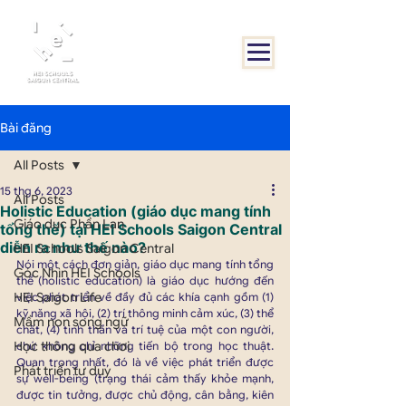
Bài đăng
All Posts
15 thg 6, 2023
All Posts
Holistic Education (giáo dục mang tính
Giáo dục Phần Lan
tổng thể) tại HEI Schools Saigon Central
diễn ra như thế nào?
HEI Schools Saigon Central
Nói một cách đơn giản, giáo dục mang tính tổng 
Góc Nhìn HEI Schools
thể (holistic education) là giáo dục hướng đến 
HEI Saigon Life
việc phát triển về đầy đủ các khía cạnh gồm (1) 
kỹ năng xã hội, (2) trí thông minh cảm xúc, (3) thể 
Mầm non song ngữ
chất, (4) tinh thần và trí tuệ của một con người, 
Học thông qua chơi
chứ không chỉ những tiến bộ trong học thuật. 
Quan trọng nhất, đó là về việc phát triển được 
Phát triển tư duy
sự well-being (trạng thái cảm thấy khỏe mạnh, 
được tin tưởng, được chủ động, cân bằng, kiên 