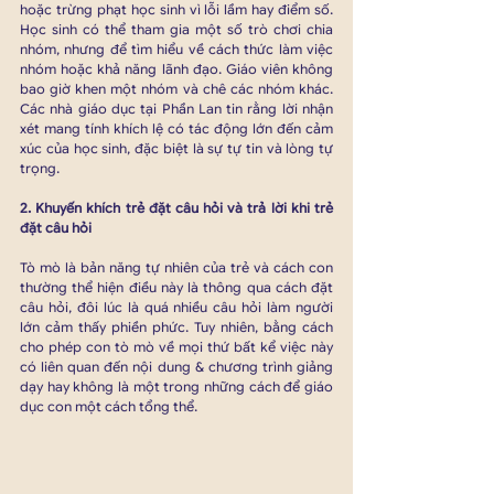
hoặc trừng phạt học sinh vì lỗi lầm hay điểm số. 
Học sinh có thể tham gia một số trò chơi chia 
nhóm, nhưng để tìm hiểu về cách thức làm việc 
nhóm hoặc khả năng lãnh đạo. Giáo viên không 
bao giờ khen một nhóm và chê các nhóm khác. 
Các nhà giáo dục tại Phần Lan tin rằng lời nhận 
xét mang tính khích lệ có tác động lớn đến cảm 
xúc của học sinh, đặc biệt là sự tự tin và lòng tự 
trọng.
2. Khuyến khích trẻ đặt câu hỏi và trả lời khi trẻ 
đặt câu hỏi
Tò mò là bản năng tự nhiên của trẻ và cách con 
thường thể hiện điều này là thông qua cách đặt 
câu hỏi, đôi lúc là quá nhiều câu hỏi làm người 
lớn cảm thấy phiền phức. Tuy nhiên, bằng cách 
cho phép con tò mò về mọi thứ bất kể việc này 
có liên quan đến nội dung & chương trình giảng 
dạy hay không là một trong những cách để giáo 
dục con một cách tổng thể.