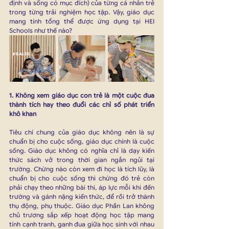
định và sống có mục đích) của từng cá nhân trẻ 
trong từng trải nghiệm học tập. Vậy, giáo dục 
mang tính tổng thể được ứng dụng tại HEI 
Schools như thế nào?
1. Không xem giáo dục con trẻ là một cuộc đua 
thành tích hay theo đuổi các chỉ số phát triển 
khô khan
Tiêu chí chung của giáo dục không nên là sự 
chuẩn bị cho cuộc sống, giáo dục chính là cuộc 
sống. Giáo dục không có nghĩa chỉ là dạy kiến 
thức sách vở trong thời gian ngắn ngủi tại 
trường. Chừng nào còn xem đi học là tích lũy, là 
chuẩn bị cho cuộc sống thì chừng đó trẻ còn 
phải chạy theo những bài thi, áp lực mỗi khi đến 
trường và gánh nặng kiến thức, để rồi trở thành 
thụ động, phụ thuộc. Giáo dục Phần Lan không 
chủ trương sắp xếp hoạt động học tập mang 
tính cạnh tranh, ganh đua giữa học sinh với nhau 