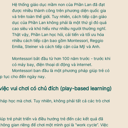
Hệ thống giáo dục mầm non của Phần Lan đã đạt 
được nhiều thành công trên phương diện quốc gia 
và trên toàn thế giới. Tuy nhiên, cách tiếp cận giáo 
dục của Phần Lan không phải là một thứ gì đó quá 
cao siêu và khó hiểu như nhiều người thường nghĩ. 
Thật vậy, Phần Lan học hỏi, cải tiến và tối ưu hóa 
nhiều cách tiếp cận bao gồm Montessori, Reggio 
Emilia, Steiner và cách tiếp cận của Mỹ và Anh. 
Montessori bắt đầu từ hơn 100 năm trước - trước khi 
có máy bay, điện thoại di động và internet. 
Montessori ban đầu là một phương pháp giúp trẻ có 
ếp tục cho đến ngày nay. 
ệc vui chơi có chủ đích (play-based learning)
p học mà chơi. Tuy nhiên, không phải tất cả các trò chơi 
úp trẻ phát triển và điều hướng trẻ đến các kết quả đã 
ông gian riêng để chơi một mình gọi là “work cycle”. Việc 