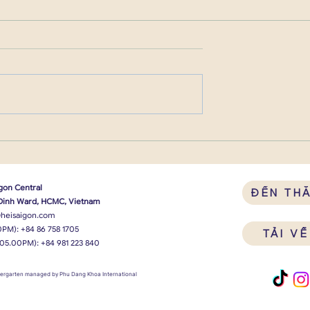
gon Central
ĐẾN TH
 Dinh Ward, HCMC, Vietnam
heisaigon.com
0PM):
+84 86 758 1705
TẢI V
 05.00PM):
+84 981 223 840
ndergarten managed by Phu Dang Khoa International