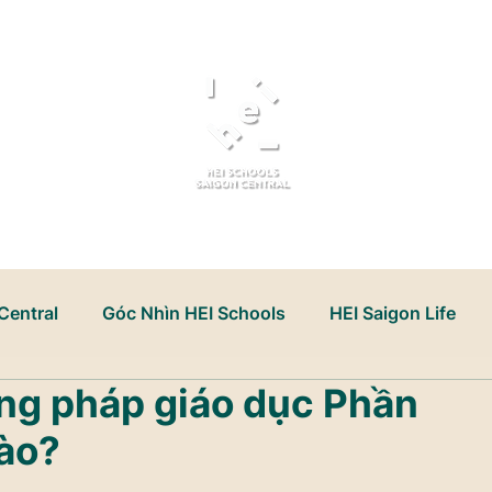
Giới Thiệu
Tuyển Sinh
Central
Góc Nhìn HEI Schools
HEI Saigon Life
ng pháp giáo dục Phần
t triển tư duy
nào?