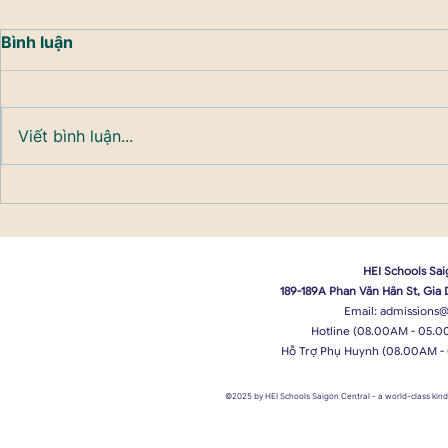
Bình luận
Viết bình luận...
HEI Schools Sai
189-189A Phan Văn Hân St, Gia
Email:
admissions@
Hotline (08.00AM - 05.0
Hỗ Trợ Phụ Huynh (08.00AM -
©2025 by HEI Schools Saigon Central
- a world-class ki