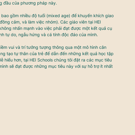
àng đầu của phương pháp này.
c bao gồm nhiều độ tuổi (mixed age) để khuyến khích giao 
 đồng cảm, và làm việc nhóm). Các giáo viên tại HEI 
hông nhấn mạnh vào việc phải đạt được một kết quả cụ 
ính tự do, ngẫu hứng và cá tính độc đáo của mình. 
iềm vui và trí tưởng tượng thông qua một mô hình cân 
ng tạo tự thân của trẻ để dẫn đến những kết quả học tập 
dễ hiểu hơn, tại HEI Schools chúng tôi đặt ra các mục tiêu 
 mình sẽ đạt được những mục tiêu này với sự hỗ trợ ít nhất 