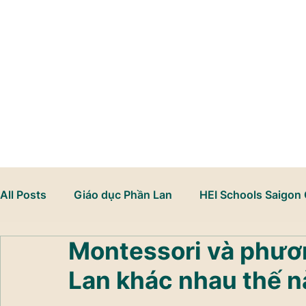
Đến Thăm HEI Schools
All Posts
Giáo dục Phần Lan
HEI Schools Saigon 
Montessori và phươ
Mầm non song ngữ
Học thông qua chơi
Phá
Lan khác nhau thế 